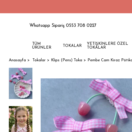
1500 TL Üzer
Whatsapp Sipariş 0553 708 0227
TÜM
YETİŞKİNLERE ÖZEL
TOKALAR
ÜRÜNLER
TOKALAR
Anasayfa
Tokalar
Klips (Pens) Toka
Pembe Cam Kiraz Pötikar