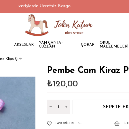
i Alışverişlerde Ücretsiz Kargo
YAN ÇANTA -
OKUL
AKSESUAR
ÇORAP
CÜZDAN
MALZEMELERİ
e Klips Çift
Pembe Cam Kiraz Pöt
₺120,00
FAVORILERE EKLE
İS