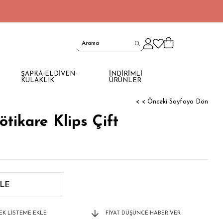
ŞAPKA-ELDİVEN-
İNDİRİMLİ
KULAKLIK
ÜRÜNLER
< < Önceki Sayfaya Dön
ikare Klips Çift
TEK LISTEME EKLE
FIYAT DÜŞÜNCE HABER VER