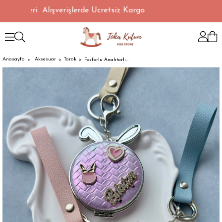
L Üzeri Alışverişlerde Ücretsiz Kargo
Anasayfa
Aksesuar
Tarak
Fosforlu Anahtarlık Ayna & Çanta Charm